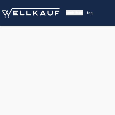
contribute
faq