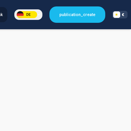
nk
publication_create
DE