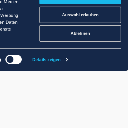
le Medien
ir
Auswahl erlauben
, Werbung
ren Daten
ienste
Ablehnen
g
Details zeigen