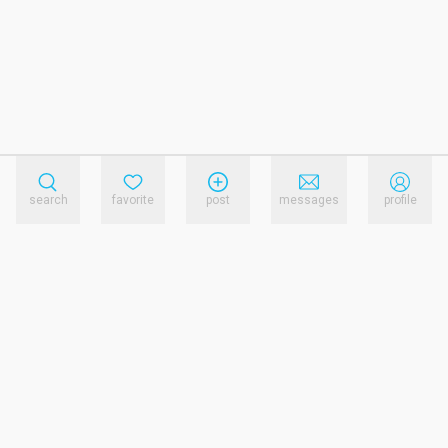
search
favorite
post
messages
profile