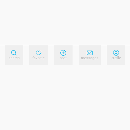
search
favorite
post
messages
profile