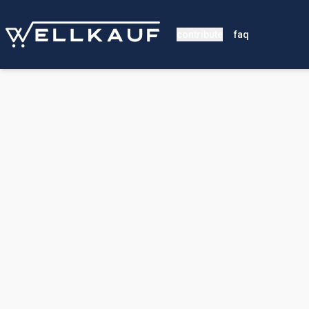
contribute
faq