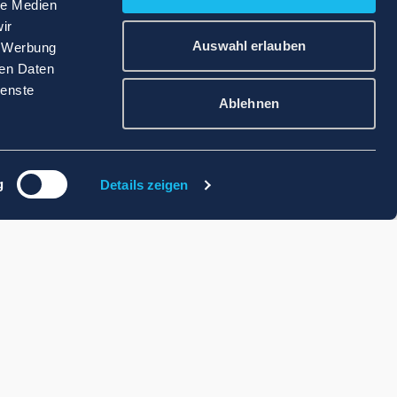
le Medien
ir
Auswahl erlauben
, Werbung
ren Daten
ienste
Ablehnen
g
Details zeigen