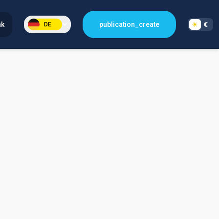
nk
publication_create
DE