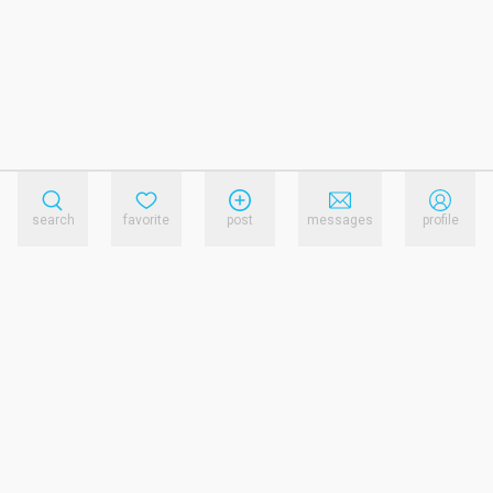
search
favorite
post
messages
profile