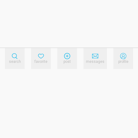
search
favorite
post
messages
profile