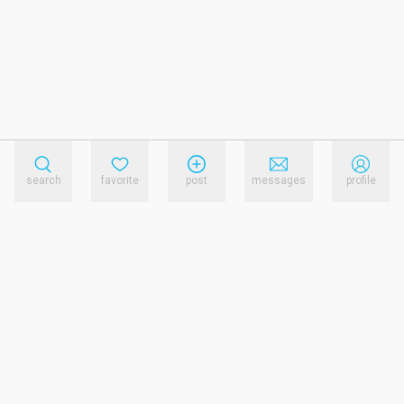
search
favorite
post
messages
profile