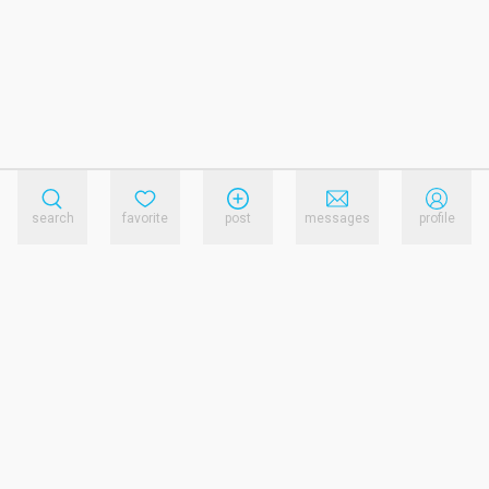
search
favorite
post
messages
profile