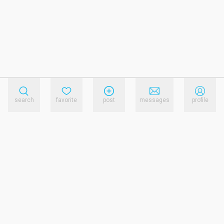
search
favorite
post
messages
profile