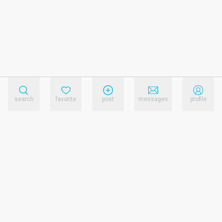
search
favorite
post
messages
profile