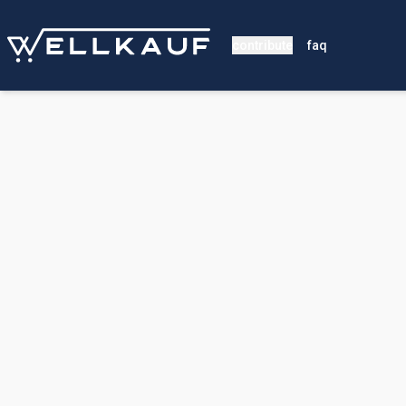
contribute
faq