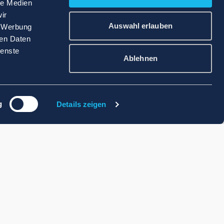
le Medien
ir
Auswahl erlauben
, Werbung
ren Daten
ienste
Ablehnen
g
Details zeigen