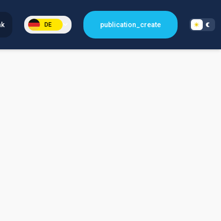
nk
publication_create
DE