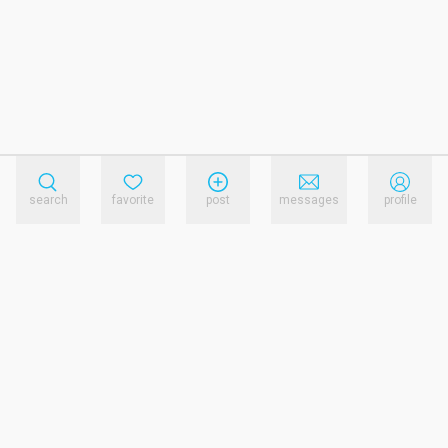
search
favorite
post
messages
profile