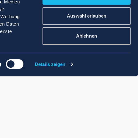
le Medien
ir
Auswahl erlauben
, Werbung
ren Daten
ienste
Ablehnen
g
Details zeigen