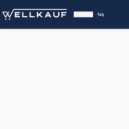
contribute
faq