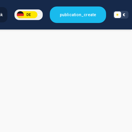
nk
publication_create
DE