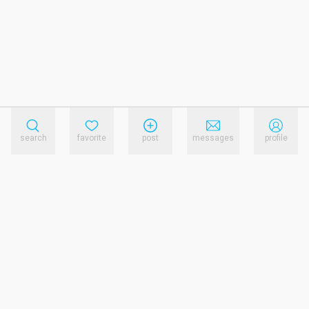
search
favorite
post
messages
profile