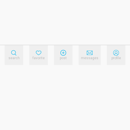
search
favorite
post
messages
profile