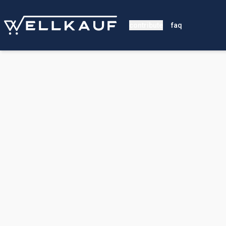
contribute
faq