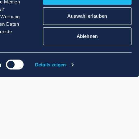
le Medien
ir
Auswahl erlauben
, Werbung
ren Daten
ienste
Ablehnen
g
Details zeigen