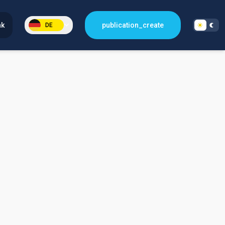
nk
publication_create
DE