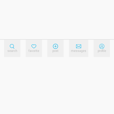
search
favorite
post
messages
profile