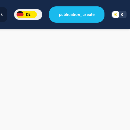
nk
publication_create
DE