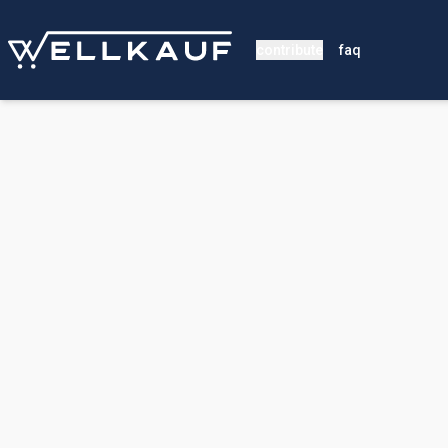
contribute
faq