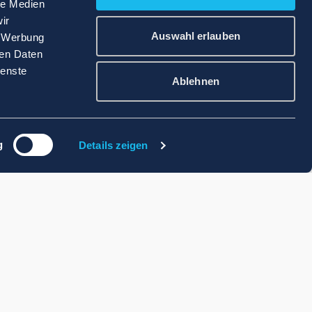
le Medien
ir
Auswahl erlauben
, Werbung
ren Daten
ienste
Ablehnen
g
Details zeigen