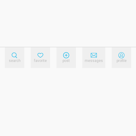
search
favorite
post
messages
profile