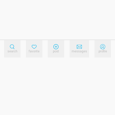
search
favorite
post
messages
profile