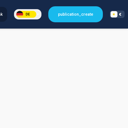
nk
publication_create
DE