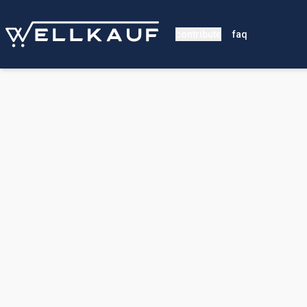
contribute
faq