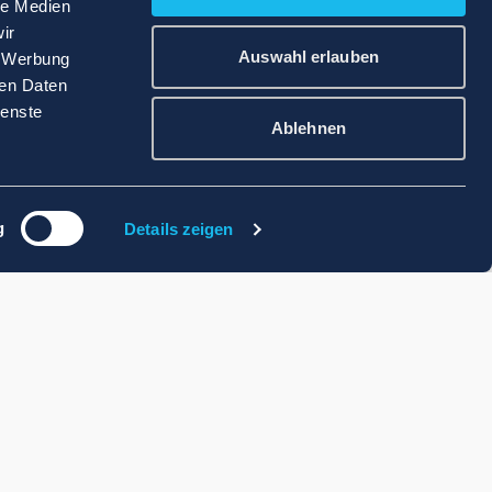
le Medien
ir
Auswahl erlauben
, Werbung
ren Daten
ienste
Ablehnen
g
Details zeigen