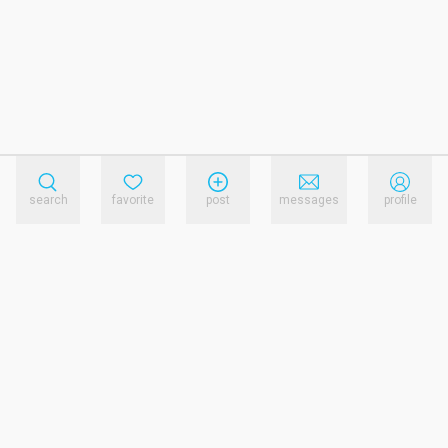
search
favorite
post
messages
profile