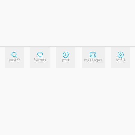
search
favorite
post
messages
profile