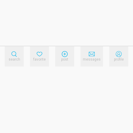
search
favorite
post
messages
profile