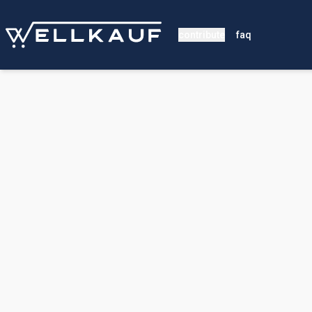
contribute
faq