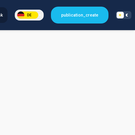
nk
publication_create
DE