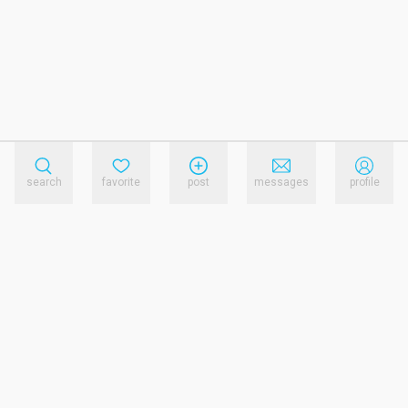
search
favorite
post
messages
profile