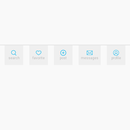
search
favorite
post
messages
profile