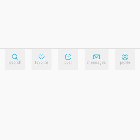
search
favorite
post
messages
profile