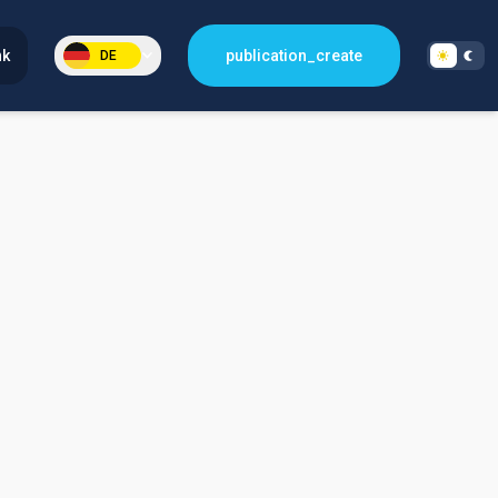
nk
publication_create
DE