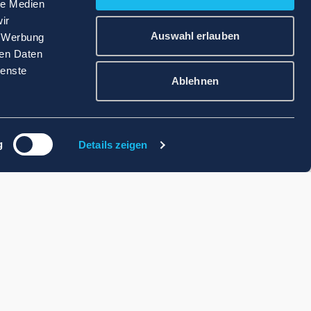
le Medien
ir
Auswahl erlauben
, Werbung
ren Daten
ienste
Ablehnen
g
Details zeigen