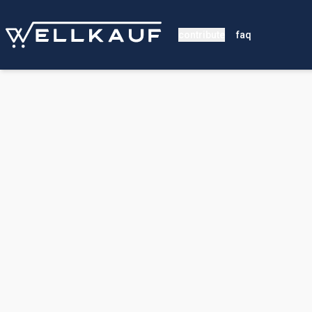
contribute
faq