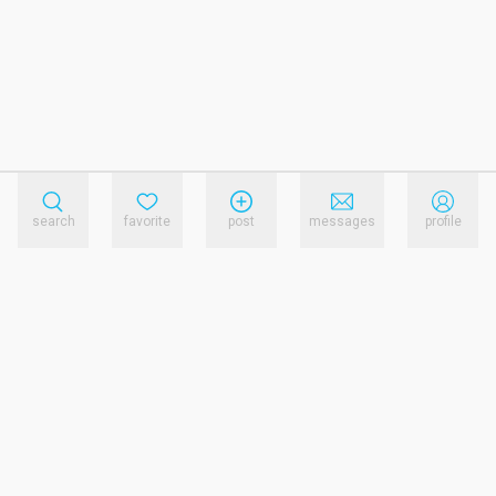
search
favorite
post
messages
profile