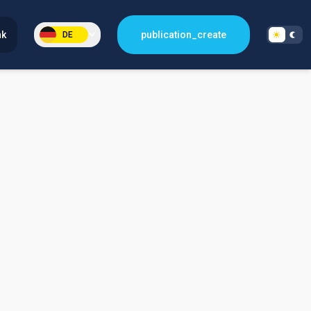
nk
publication_create
DE