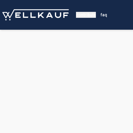
contribute
faq