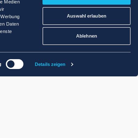
le Medien
ir
Auswahl erlauben
, Werbung
ren Daten
ienste
Ablehnen
g
Details zeigen