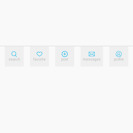
search
favorite
post
messages
profile