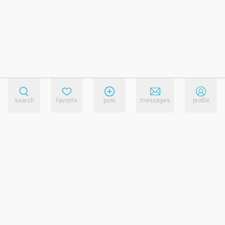
search
favorite
post
messages
profile