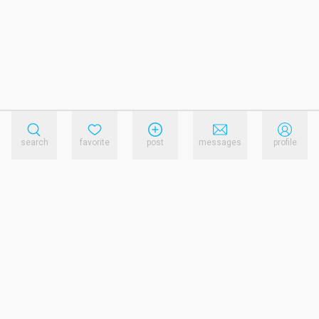
search
favorite
post
messages
profile