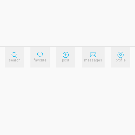
search
favorite
post
messages
profile