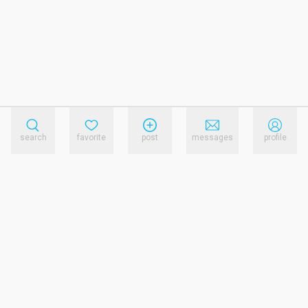
search
favorite
post
messages
profile