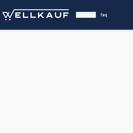
contribute
faq