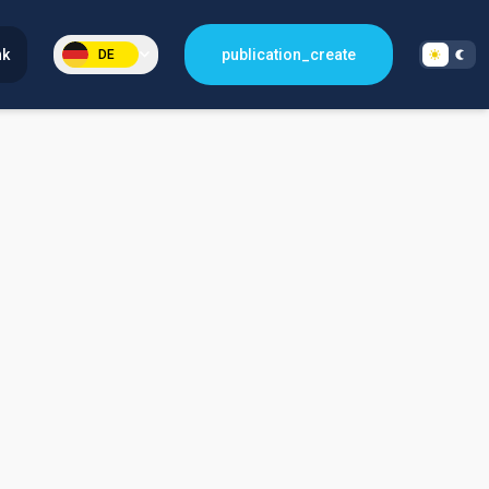
nk
publication_create
DE