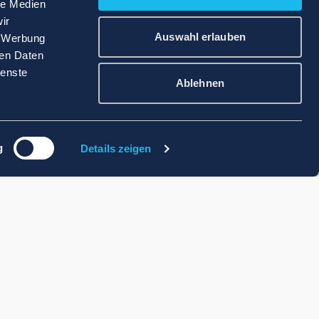
le Medien
ir
Auswahl erlauben
, Werbung
ren Daten
ienste
Ablehnen
g
Details zeigen