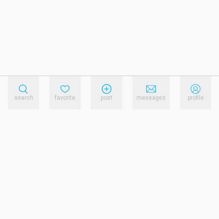
search
favorite
post
messages
profile