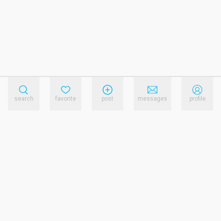
search
favorite
post
messages
profile