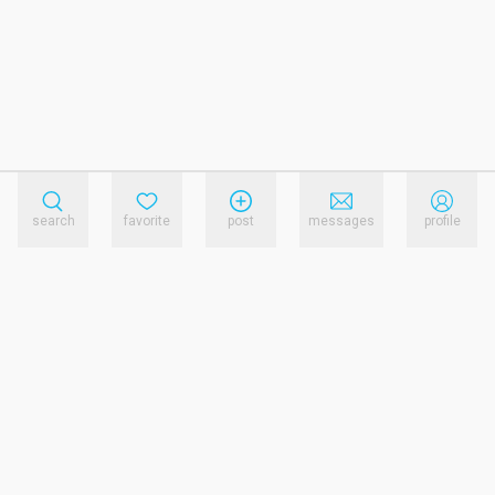
search
favorite
post
messages
profile