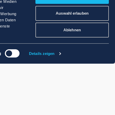
le Medien
ir
Auswahl erlauben
, Werbung
ren Daten
ienste
Ablehnen
g
Details zeigen