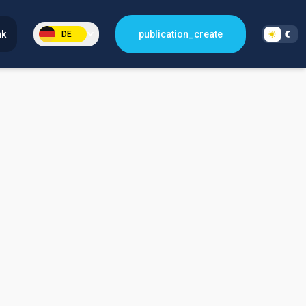
nk
publication_create
DE