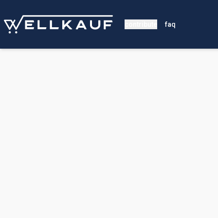
contribute
faq