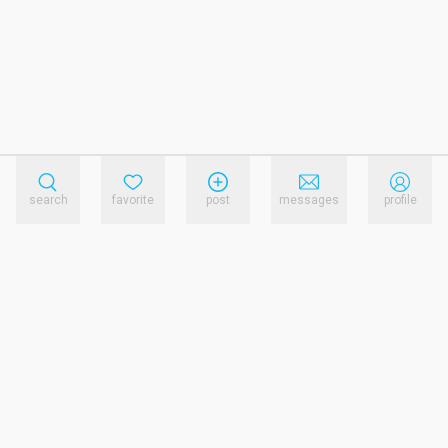
search
favorite
post
messages
profile