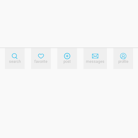
search
favorite
post
messages
profile