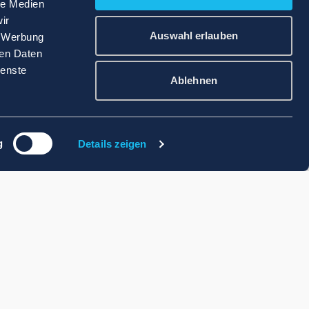
le Medien
ir
Auswahl erlauben
, Werbung
ren Daten
ienste
Ablehnen
g
Details zeigen