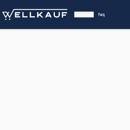
contribute
faq