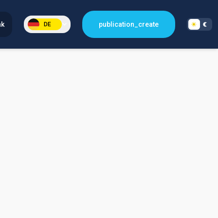
nk
publication_create
DE