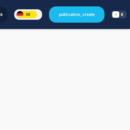
nk
publication_create
DE