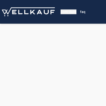
contribute
faq