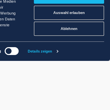
le Medien
ir
Auswahl erlauben
, Werbung
ren Daten
ienste
Ablehnen
g
Details zeigen