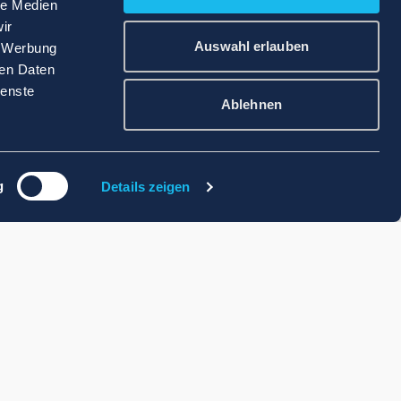
le Medien
ir
Auswahl erlauben
, Werbung
ren Daten
ienste
Ablehnen
g
Details zeigen