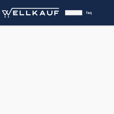
contribute
faq