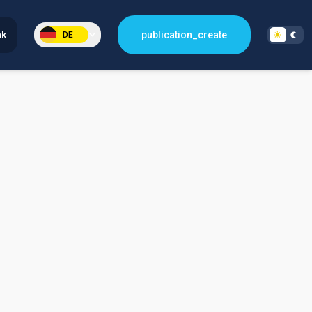
nk
publication_create
DE