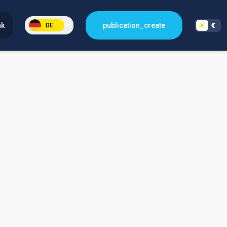
nk
publication_create
DE