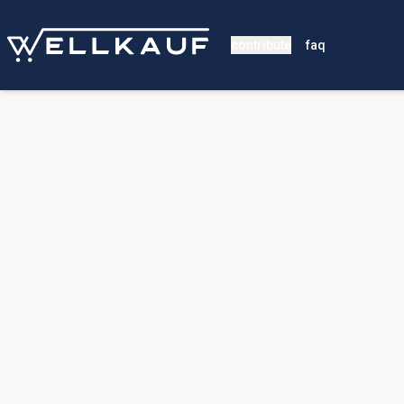
contribute
faq