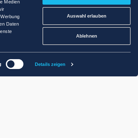
le Medien
ir
Auswahl erlauben
, Werbung
ren Daten
ienste
Ablehnen
g
Details zeigen