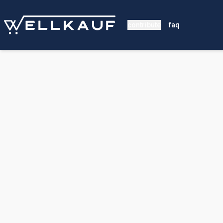
contribute
faq