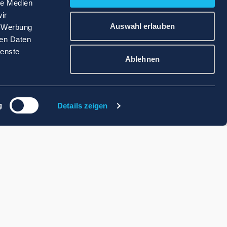
le Medien
ir
Auswahl erlauben
, Werbung
ren Daten
ienste
Ablehnen
g
Details zeigen