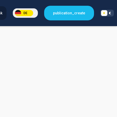
nk
publication_create
DE