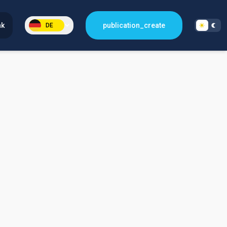
nk
publication_create
DE