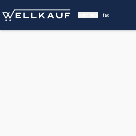
contribute
faq