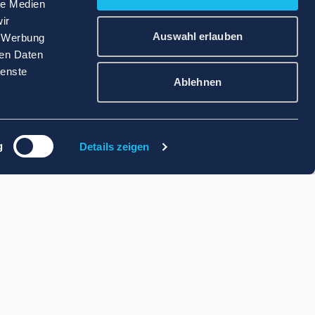
le Medien
ir
Auswahl erlauben
, Werbung
ren Daten
ienste
Ablehnen
g
Details zeigen