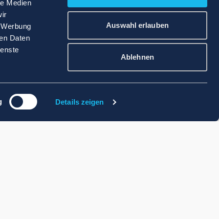
le Medien
ir
Auswahl erlauben
, Werbung
ren Daten
ienste
Ablehnen
g
Details zeigen