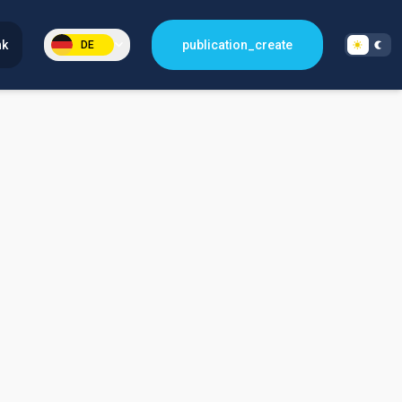
nk
publication_create
DE