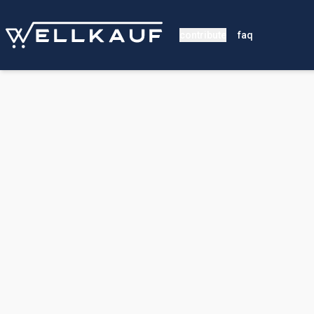
contribute
faq